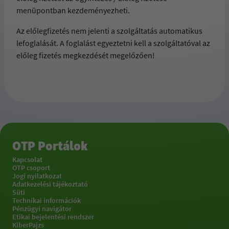
menüpontban kezdeményezheti.
Az előlegfizetés nem jelenti a szolgáltatás automatikus
lefoglalását. A foglalást egyeztetni kell a szolgáltatóval az
előleg fizetés megkezdését megelőzően!
OTP Portálok
Kapcsolat
OTP csoport
Jogi nyilatkozat
Adatkezelési tájékoztató
Süti
Technikai információk
Pénzügyi navigátor
Etikai bejelentési rendszer
KiberPajzs