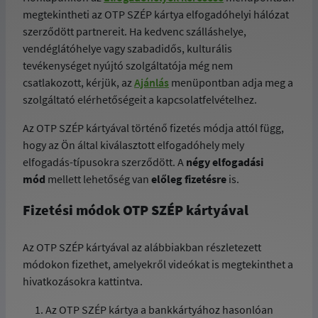
megtekintheti az OTP SZÉP kártya elfogadóhelyi hálózat
szerződött partnereit. Ha kedvenc szálláshelye,
vendéglátóhelye vagy szabadidős, kulturális
tevékenységet nyújtó szolgáltatója még nem
csatlakozott, kérjük, az
Ajánlás
menüpontban adja meg a
szolgáltató elérhetőségeit a kapcsolatfelvételhez.
Az OTP SZÉP kártyával történő fizetés módja attól függ,
hogy az Ön által kiválasztott elfogadóhely mely
elfogadás-típusokra szerződött. A
négy elfogadási
mód
mellett lehetőség van
előleg fizetésre
is.
Fizetési módok OTP SZÉP kártyával
Az OTP SZÉP kártyával az alábbiakban részletezett
módokon fizethet, amelyekről videókat is megtekinthet a
hivatkozásokra kattintva.
Az OTP SZÉP kártya a bankkártyához hasonlóan