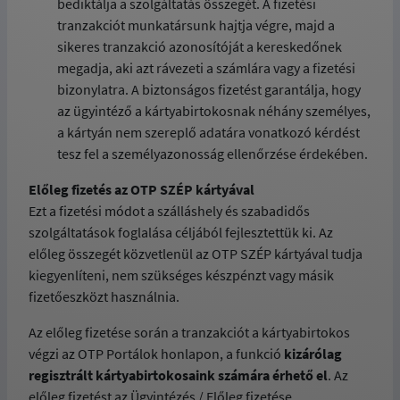
bediktálja a szolgáltatás összegét. A fizetési
tranzakciót munkatársunk hajtja végre, majd a
sikeres tranzakció azonosítóját a kereskedőnek
megadja, aki azt rávezeti a számlára vagy a fizetési
bizonylatra. A biztonságos fizetést garantálja, hogy
az ügyintéző a kártyabirtokosnak néhány személyes,
a kártyán nem szereplő adatára vonatkozó kérdést
tesz fel a személyazonosság ellenőrzése érdekében.
Előleg fizetés az OTP SZÉP kártyával
Ezt a fizetési módot a szálláshely és szabadidős
szolgáltatások foglalása céljából fejlesztettük ki. Az
előleg összegét közvetlenül az OTP SZÉP kártyával tudja
kiegyenlíteni, nem szükséges készpénzt vagy másik
fizetőeszközt használnia.
Az előleg fizetése során a tranzakciót a kártyabirtokos
végzi az OTP Portálok honlapon, a funkció
kizárólag
regisztrált kártyabirtokosaink számára érhető el
. Az
előleg fizetést az Ügyintézés / Előleg fizetése