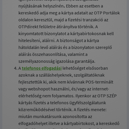
nyújtásának helyszínén
.
Ebben az esetben a
kereskedő adja meg a kártya adatait az OTP Portálok
oldalon keresztül, majd a fizetési tranzakció az
OTPdirekt felületre átirányítva történik. A
kinyomtatott bizonylatot a kártyabirtokosnak kell
hitelesíteni, aláírni. A biztonságot a kártya
hátoldalán levő aláírás és a bizonylaton szereplő
aláírás összehasonlítása, valamint a
személyazonosság igazolása garantálja.
A
telefonos elfogadási
lehetőséget elsősorban
azoknak a szálláshelyeknek, szolgáltatóknak
fejlesztettük ki, akik nem kívánnak POS-terminált
vagy webshopot használni, és/vagy az internet-
elérhetőség nem folyamatos. Ilyenkor az OTP SZÉP
kártyás fizetés a telefonos ügyfélszolgálatunk
közreműködésével történik. A fizetés menete:
miután munkatársunk azonosította az
elfogadóhelyet illetve a kártyabirtokost, a kereskedő