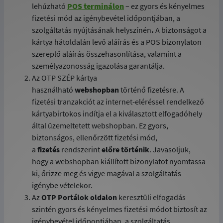
lehúzható
POS terminálon
– ez gyors és kényelmes
fizetési mód az igénybevétel időpontjában, a
szolgáltatás nyújtásának helyszínén
.
A biztonságot a
kártya hátoldalán levő aláírás és a POS bizonylaton
szereplő aláírás összehasonlítása, valamint a
személyazonosság igazolása garantálja.
Az OTP SZÉP kártya
használható
webshopban
történő fizetésre. A
fizetési tranzakciót az internet-eléréssel rendelkező
kártyabirtokos indítja el a kiválasztott elfogadóhely
által üzemeltetett webshopban. Ez gyors,
biztonságos, ellenőrzött fizetési mód,
a
fizetés
rendszerint
előre történik
. Javasoljuk,
hogy a webshopban kiállított bizonylatot nyomtassa
ki, őrizze meg és vigye magával a szolgáltatás
igénybe vételekor.
Az
OTP Portálok oldalon
keresztüli elfogadás
szintén gyors és kényelmes fizetési módot biztosít az
igénybevétel időpontjában, a szolgáltatás