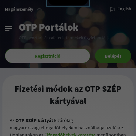
Magánszemély
English
OTP Portálok
OTP pénztári- és cafeteria-termékek ügyfélportálja
Regisztráció
Belépés
Fizetési módok az OTP SZÉP
kártyával
Az
OTP SZÉP kártyát
kizárólag
magyarországi elfogadóhelyeken használhatja fizetésre.
Honlapunkon az
Elfogadóhelyek keresése
menüpontban