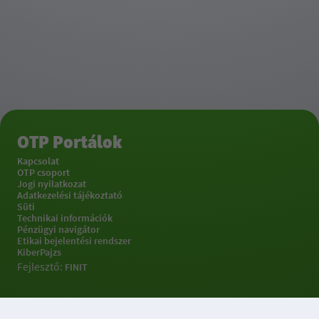
OTP Portálok
Kapcsolat
OTP csoport
Jogi nyilatkozat
Adatkezelési tájékoztató
Süti
Technikai információk
Pénzügyi navigátor
Etikai bejelentési rendszer
KiberPajzs
Fejlesztő:
FINIT