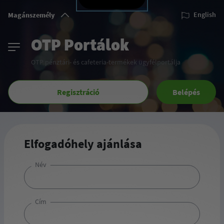
Magánszemély
English
OTP Portálok
OTP pénztári- és cafeteria-termékek ügyfélportálja
Regisztráció
Belépés
Elfogadóhely ajánlása
Név
Cím