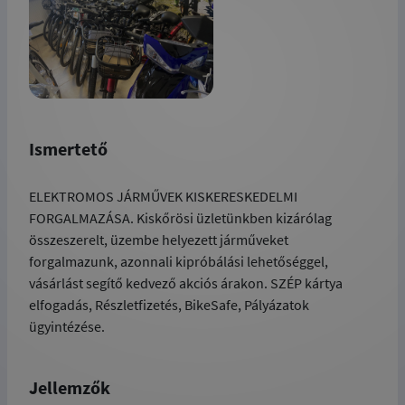
Ismertető
ELEKTROMOS JÁRMŰVEK KISKERESKEDELMI
FORGALMAZÁSA. Kiskőrösi üzletünkben kizárólag
összeszerelt, üzembe helyezett járműveket
forgalmazunk, azonnali kipróbálási lehetőséggel,
vásárlást segítő kedvező akciós árakon. SZÉP kártya
elfogadás, Részletfizetés, BikeSafe, Pályázatok
ügyintézése.
Jellemzők