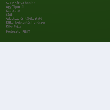
SZÉP Kártya honlap
Ügyfélportál
Kapcsolat
Süti
Adatkezelési tájékoztató
Etikai bejelentési rendszer
KiberPajzs
Fejlesztő:
FINIT
Sütibeállításokkal
kapcsolatos információk
Az OTP Portálok weboldal 3 féle sütit (Alapműködést biztosító,
Statisztikai, Célzó- és hirdetési) sütit, használ a weboldal
működtetése, használatának megkönnyítése, a weboldalon
végzett tevékenység nyomon követése és releváns ajánlatok