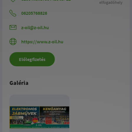
elfogadóhely
06205768826
z-oil@z-oil.hu
https://www.z-oil.hu
Előlegfizetés
Galéria