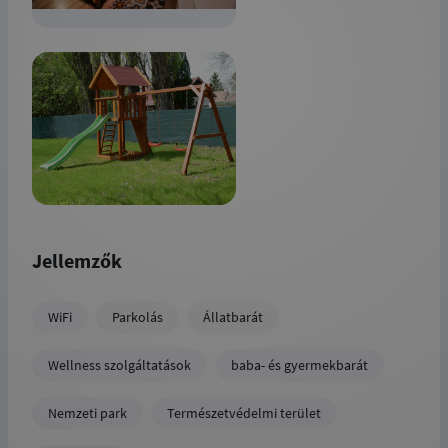
Jellemzők
WiFi
Parkolás
Állatbarát
Wellness szolgáltatások
baba- és gyermekbarát
Nemzeti park
Természetvédelmi terület