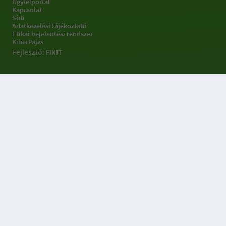
Ügyfélportál
Kapcsolat
Süti
Adatkezelési tájékoztató
Etikai bejelentési rendszer
KiberPajzs
Fejlesztő:
FINIT
Sütibeállításokkal
kapcsolatos információk
Az OTP Portálok weboldal 3 féle sütit (Alapműködést biztosító,
Statisztikai, Célzó- és hirdetési) sütit, használ a weboldal
működtetése, használatának megkönnyítése, a weboldalon
végzett tevékenység nyomon követése és releváns ajánlatok
megjelenítése érdekében.