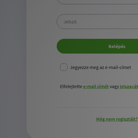
Jelszó
Belépés
Jegyezze meg az e-mail-címet
Elfelejtette
e-mail címét
vagy
jelszavá
Még nem regisztált?