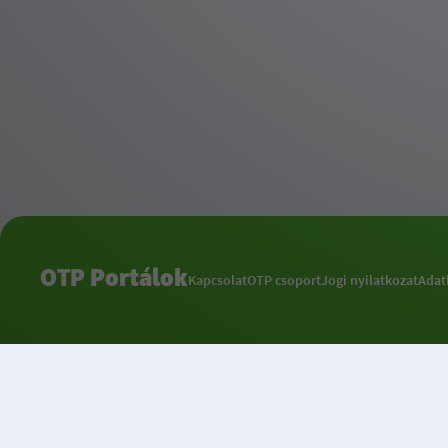
OTP Portálok
Kapcsolat
OTP csoport
Jogi nyilatkozat
Adat