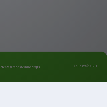
Fejlesztő:
FINIT
jelentési rendszer
KiberPajzs
k