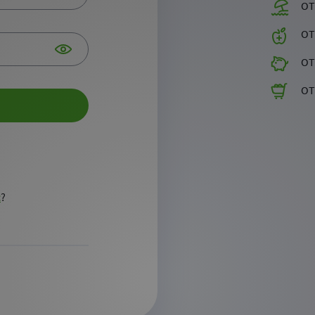
OT
OT
OT
OT
t
?