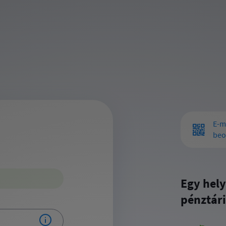
E-m
beo
Egy hely
pénztári