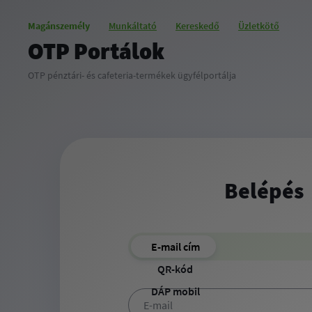
Magánszemély
Munkáltató
Kereskedő
Üzletkötő
OTP Portálok
OTP pénztári- és cafeteria-termékek ügyfélportálja
Belépés
Belépés
E-mail cím
QR-kód
DÁP mobil
E-mail