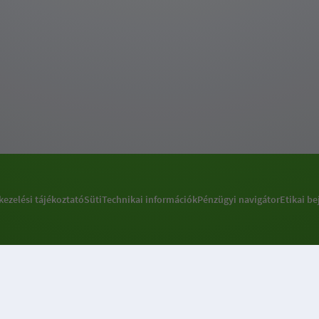
kezelési tájékoztató
Süti
Technikai információk
Pénzügyi navigátor
Etikai be
Sütibeállításokkal kapcsolatos információ